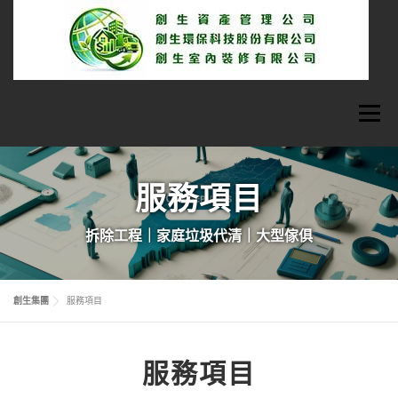
跳
至
主
要
內
容
選單
首頁
關於我們
最新消息
服務項目
拆除工程｜家庭垃圾代清｜大型傢俱
廢棄物清除服務
室內裝修
資產管理
創生集團
服務項目
聯絡我們
服務項目