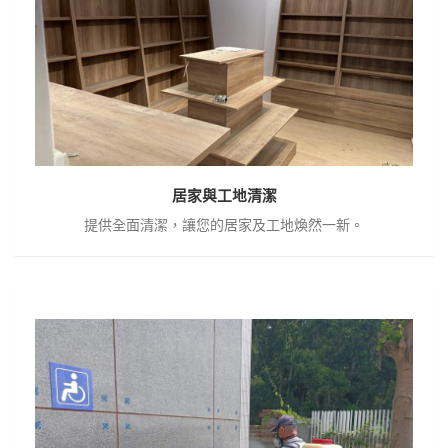
工
地
清
潔
居家與工地清潔
提供全面清潔，讓您的居家及工地煥然一新。
居
家
與
工
地