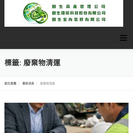
跳
至
主
要
內
容
選單
首頁
關於我們
最新消息
標籤:
廢棄物清運
廢棄物清除服務
室內裝修
資產管理
創生集團
最新消息
廢棄物清運
聯絡我們